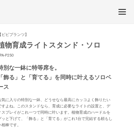
【ビビプランツ】
植物育成ライトスタンド・ソロ
PA-P250
特別な一鉢に特等席を。
「飾る」と「育てる」を同時に叶えるソロベ
ース
お気に入りの特別な一鉢、どうせなら最高にカッコよく飾りたい
ですよね。このスタンドなら、育成に必要なライトの設置と、デ
ィスプレイがこれ一つで同時に叶います。植物育成のハードルを
グッと下げて、「飾る」と「育てる」がこれ1台で完結する頼もし
い相棒です。