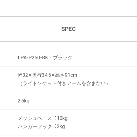
SPEC
LPA-P250-BK：ブラック
幅32✕奥行34.5✕高さ91cm
（ライトソケット付きアームを含まない）
2.6kg
メッシュベース︓10kg
ハンガーフック︓2kg