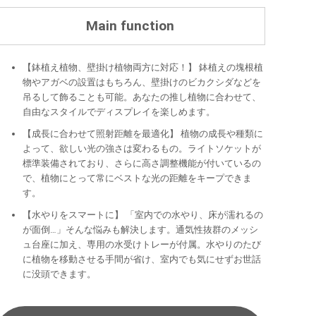
Main function
【鉢植え植物、壁掛け植物両方に対応！】 鉢植えの塊根植
物やアガベの設置はもちろん、壁掛けのビカクシダなどを
吊るして飾ることも可能。あなたの推し植物に合わせて、
自由なスタイルでディスプレイを楽しめます。
【成長に合わせて照射距離を最適化】 植物の成長や種類に
よって、欲しい光の強さは変わるもの。ライトソケットが
標準装備されており、さらに高さ調整機能が付いているの
で、植物にとって常にベストな光の距離をキープできま
す。
【水やりをスマートに】 「室内での水やり、床が濡れるの
が面倒…」そんな悩みも解決します。通気性抜群のメッシ
ュ台座に加え、専用の水受けトレーが付属。水やりのたび
に植物を移動させる手間が省け、室内でも気にせずお世話
に没頭できます。