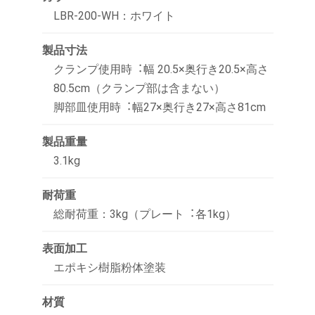
LBR-200-WH：ホワイト
製品寸法
クランプ使用時︓幅 20.5×奥行き20.5×高さ
80.5cm（クランプ部は含まない）
脚部皿使用時︓幅27×奥行き27×高さ81cm
製品重量
3.1kg
耐荷重
総耐荷重：3kg（プレート︓各1kg）
表面加工
エポキシ樹脂粉体塗装
材質