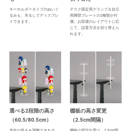
キーホルダータイプのぬいぐ
デスク固定用クランプ＆自立
るみも、吊るしてディスプレ
用脚部プレートの2種類が付
イできます。
属。お部屋のレイアウトに応
じて、設置方法を切り替えら
れます。
選べる2段階の高さ
棚板の高さ変更
（60.5/80.5cm）
（2.5cm間隔）
支柱の長さを調整できれる、
棚板の固定位置は、2.5cm間